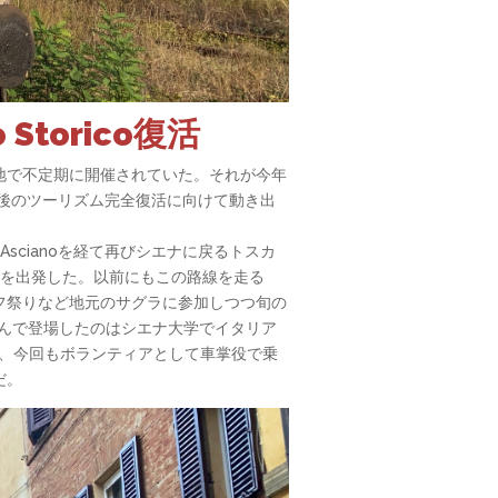
torico復活
地で不定期に開催されていた。それが今年
ロナ後のツーリズム完全復活に向けて動き出
 Ascianoを経て再びシエナに戻るトスカ
ナ駅を出発した。以前にもこの路線を走る
フ祭りなど地元のサグラに参加しつつ旬の
包んで登場したのはシエナ大学でイタリア
るが、今回もボランティアとして車掌役で乗
だ。