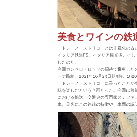
美食とワインの鉄道旅
「トレーノ・ストリコ」とは非電化の古
イタリア鉄道FS、イタリア観光省、そして
したのだ。
今回ガンベロ・ロッソの招待で乗車したのはシエ
ーナ路線。2021年10月23日朝9時、
「トレーノ・ストリコ」に乗ったことが
味を楽しむという企画だった。今回は蒸気
における輸送、交通史の専門家ステファノ・
車。乗客にこの路線の特徴や、車両の説