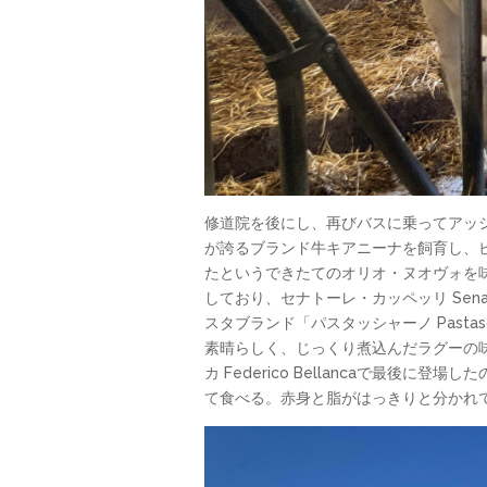
修道院を後にし、再びバスに乗ってアッシャー
が誇るブランド牛キアニーナを飼育し、
たというできたてのオリオ・ヌオヴォを
しており、セナトーレ・カッペッリ Sena
スタブランド「パスタッシャーノ Past
素晴らしく、じっくり煮込んだラグーの
カ Federico Bellancaで
て食べる。赤身と脂がはっきりと分かれ