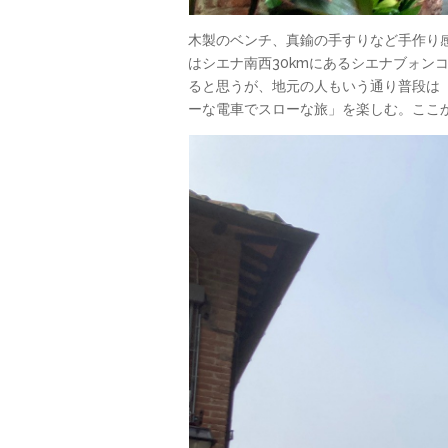
木製のベンチ、真鍮の手すりなど手作り
はシエナ南西30kmにあるシエナブォンコン
ると思うが、地元の人もいう通り普段は
ーな電車でスローな旅」を楽しむ。ここ