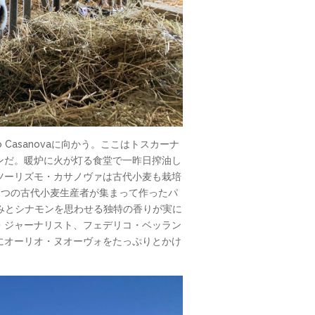
Casanovaに向かう。ここはトスカーナ
ンだ。暖炉に火が灯る食堂で一昨日搾油し
ツーリズモ・カサノヴァは古代小麦も栽培
ある5つの古代小麦生産者が集まって作ったパ
な甘みとシナモンを思わせる独特の香りが実に
・ジャーナリスト、フェデリコ・ベッラン
これにオーリオ・ヌオーヴォをたっぷりとかけ