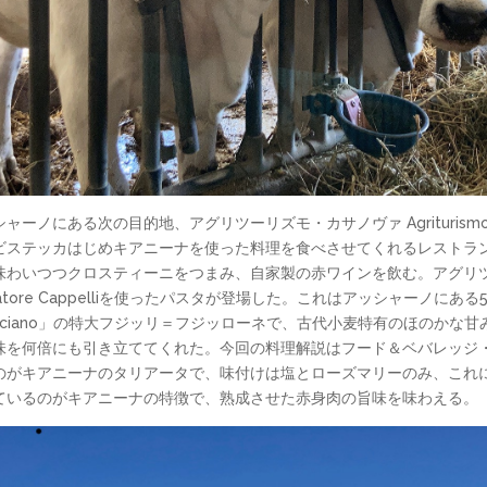
ノにある次の目的地、アグリツーリズモ・カサノヴァ Agriturismo 
ビステッカはじめキアニーナを使った料理を食べさせてくれるレストラ
味わいつつクロスティーニをつまみ、自家製の赤ワインを飲む。アグリ
tore Cappelliを使ったパスタが登場した。これはアッシャーノに
asciano」の特大フジッリ＝フジッローネで、古代小麦特有のほのか
味を何倍にも引き立ててくれた。今回の料理解説はフード＆ベバレッジ
最後に登場したのがキアニーナのタリアータで、味付けは塩とローズマリーのみ、
ているのがキアニーナの特徴で、熟成させた赤身肉の旨味を味わえる。