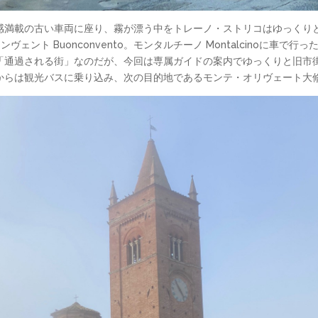
感満載の古い車両に座り、霧が漂う中をトレーノ・ストリコはゆっくりと
ヴェント Buonconvento。モンタルチーノ Montalcinoに車
「通過される街」なのだが、今回は専属ガイドの案内でゆっくりと旧市
からは観光バスに乗り込み、次の目的地であるモンテ・オリヴェート大