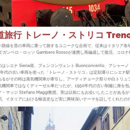
行 トレーノ・ストリコ Treno S
い路線を昔の車両に乗って旅するユニークな企画で、従来はイタリア各
ガンベロ・ロッソ Gambero Rossoが連携し再編成して復活。コ
ナ Siena発、ブォンコンヴェント Buonconvento、アシャーノ
1920年代の古い車両を使った「トレーノ・ストリコ」は定刻通りにシエ
あるがその時は蒸気機関車が牽引し、アーティチョーク祭りや白トリュ
機関車ではなくディーゼル車だったが、1950年代の古い制服に身を
マッジ Stefano Maggi教授。実は以前にもお会いしたことがあ
明、イタリアにおける輸送史など実に興味深いテーマを話してくれたの