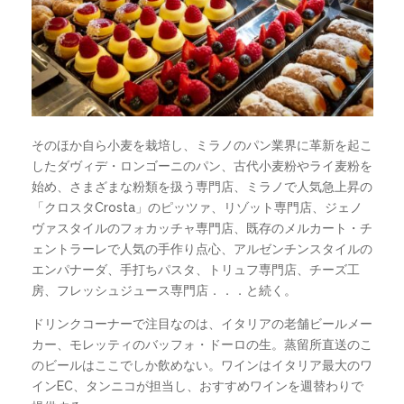
そのほか自ら小麦を栽培し、ミラノのパン業界に革新を起こ
したダヴィデ・ロンゴーニのパン、古代小麦粉やライ麦粉を
始め、さまざまな粉類を扱う専門店、ミラノで人気急上昇の
「クロスタCrosta」のピッツァ、リゾット専門店、ジェノ
ヴァスタイルのフォカッチャ専門店、既存のメルカート・チ
ェントラーレで人気の手作り点心、アルゼンチンスタイルの
エンパナーダ、手打ちパスタ、トリュフ専門店、チーズ工
房、フレッシュジュース専門店．．．と続く。
ドリンクコーナーで注目なのは、イタリアの老舗ビールメー
カー、モレッティのバッフォ・ドーロの生。蒸留所直送のこ
のビールはここでしか飲めない。ワインはイタリア最大のワ
インEC、タンニコが担当し、おすすめワインを週替わりで