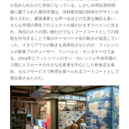
か忘れられかけた存在になっている。しかし20世紀初頭前
後に建てられた屋内市場は、当時最先端の技術やデザインを
取り入れた、建築遺産とも呼べるほどの立派な施設も多い。
そんな市場の再生プロジェクトの波ががまずスペインに生ま
れ、地元の人々の買い物だけでなくフードコートとしての役
割を付与することで食のテーマパーク化の動きが波及してい
った。イタリアでその動きを具体化させたのが、フィレンツ
ェの飲食プロデューサー、ウンベルト・モンタナーロであ
る。2014年にフィレンツェのサン・ロレンツォ中央市場の
２階にトスカーナの小さな生産者を中心にした飲食店を集
め、セルフサービスで料理を食べられるフードコートとして
再出発させたのだ。