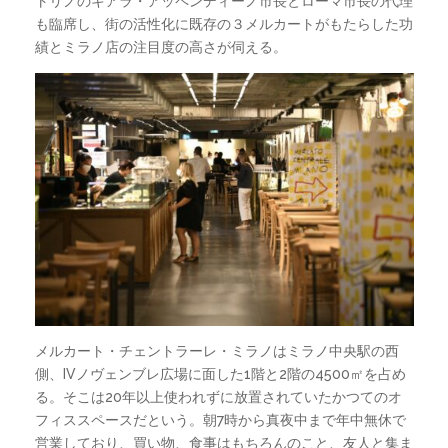
トリノのキアラ・アッペンディーノ市長とローマ市長の代理
も臨席し、街の活性化に既存の３メルカートがもたらした功
績とミラノ店の注目度の高さが伺える。
メルカート・チェントラーレ・ミラノはミラノ中央駅の西
側、IVノヴェンブレ広場に面した1階と2階の4500㎡を占め
る。そこは20年以上使われずに放置されていたかつてのオ
フィススペースだという。朝7時から真夜中まで年中無休で
営業しており、買い物、食事はもちろんのこと、友人と集ま