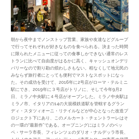
朝から夜中までノンストップ営業、家族や友達などグループ
で行ってそれぞれが好きなものを食べられる。決まった時間
に限られたメニューに従っての食事しかできない通常のレス
トランに比べて自由度がはるかに高く、キャッシュオンデリ
バリーなので割り勘の煩わしさもない。程なくして地元民の
みならず旅行者にとっても便利でマストなスポットになっ
た。その成功を受けて、2016年に2号店がローマ・テルミニ
駅にでき、2019年に３号店がトリノに、そして今年9月2
日、ミラノ中央駅に４号店がオープンした。ミラノ中央駅は
ミラノ市、イタリアの14の大規模鉄道駅を管轄するグラン
ディ・スタツィオーニ・リテイルなどが中心となった改造プ
ロジェクト下にあり、このメルカート・チェントラーレはそ
の一環の“最新作”である。オープニングにはミラノのベッ
ペ・サーラ市長、フィレンツェのダリオ・ナルデッラ市長、