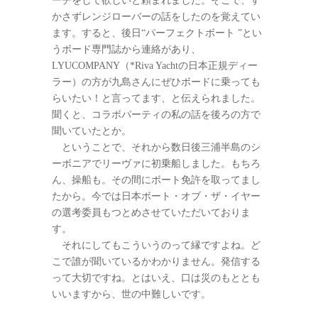
ーチをして欲しいと頼まれました。そこで、す
かさずレンジローバーの話をしたのを覚えてい
ます。すると、後日“パーフェクトボート ”とい
うボード専門誌から連絡があり、
LYUCOMPANY（*Riva Yachtの日本正規ディー
ラー）の方が九島さんにぜひボードに乗っても
らいたい！と言ってます、と伝えられました。
聞くと、コラボパーティの私の話を後ろの方で
聞いていたとか。
ということで、それから数日後三浦半島のシ
ーボニアでリーヴァに初乗船しました。もちろ
ん、操船も。その間にボート免許を取ってまし
たから。今では日本ボート・オブ・ザ・イヤー
の選考委員もつとめさせていただいておりま
す。
それにしてもこういうのって縁ですよね。ど
こで誰が聞いているかわかりません。発信する
って大切ですね。とはいえ、口は災のもととも
いいますから、世の中難しいです。