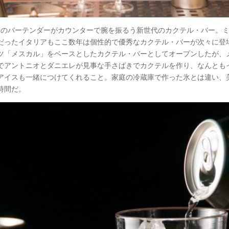
人のバーテンダーがカウンターで腕を振るう新世代のカクテル・バー。
だったイタリアもここ数年は個性的で優秀なカクテル・バーが次々に登
ツ「メスカル」をベースとしたカクテル・バーとしてオープンしたが、
でアントニオとダニエレが見事な手さばきでカクテルを作り、なんとも
アイスも一緒につけてくれること。家庭の冷蔵庫で作った氷とは違い、
時間だ。