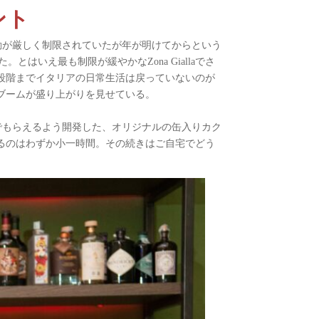
ント
て行動が厳しく制限されていたが年が明けてからという
た。とはいえ最も制限が緩やかなZona Giallaでさ
段階までイタリアの日常生活は戻っていないのが
ブームが盛り上がりを見せている。
しんでもらえるよう開発した、オリジナルの缶入りカク
るのはわずか小一時間。その続きはご自宅でどう