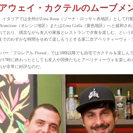
アウェイ・カクテルのムーブメ
、イタリアでは全州がZona Rossa（ゾーナ・ロッサ＝赤地区）とし
ncione（オレンジ地区）またはZona Gialla（黄色地区）へと緩和され
されており、残念ながら友人や家族とレストランで夕食を楽しむ、という
時までのわずかな時間をせめて楽しもうとする第二次アペリティーヴォ・
ー「フロレアル Floreal」では18時以降でも自宅でカクテルを楽
が17時に終わったとしても友人や同僚たちとアペリティーヴォを楽しめ
れが非常に好評なのだ。