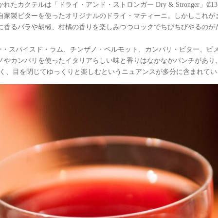
カクテルは「ドライ・アンド・ストロンガー Dry & Stronger」
自家製ビターを使ったオリジナルのドライ・マティーニ。しかしこれが
に香るバラや胡椒、柑橘の香りを楽しみつつロックでちびちびやるのが
12はバンブー・スパイスド・ラム、チンザノ・ベルモット、カンパリ・ビタ
ノやカンパリを使ったイタリアらしい味と香りはなかなかパンチがあり
ることが多く、目を閉じてゆっくりと楽しむというニュアンスが多分に含まれて