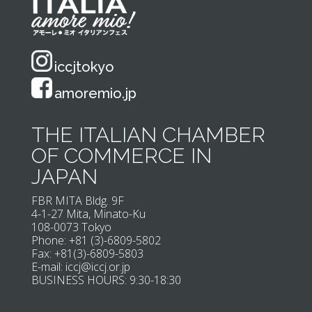
iccjtokyo
amoremio.jp
THE ITALIAN CHAMBER
OF COMMERCE IN
JAPAN
FBR MITA Bldg. 9F
4-1-27 Mita, Minato-Ku
108-0073 Tokyo
Phone: +81
(3)-6809-5802
Fax: +81(3)-6809-5803
E-mail:
iccj@iccj.or.jp
BUSINESS HOURS: 9:30-18:30