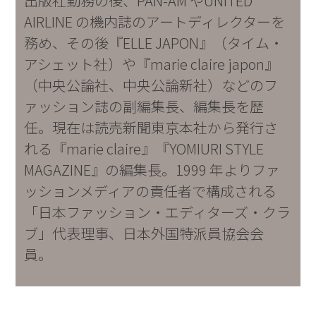
出版社勤務の後、PAN-AM やUNITED
AIRLINE の機内誌のアートディレクターを
務め、その後『ELLE JAPON』（タイム・
アシェット社）や『marie claire japon』
（中央公論社、中央公論新社）などのフ
ァッション誌の副編集長、編集長を歴
任。現在は読売新聞東京本社から発行さ
れる『marie claire』『YOMIURI STYLE
MAGAZINE』の編集長。1999 年よりファ
ッションメディアの責任者で構成される
「日本ファッション・エディターズ・クラ
ブ」代表理事、日本外国特派員協会会
員。