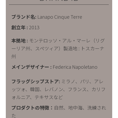
ブランド名:
Lanapo Cinque Terre
創立年 :
2013
本拠地
:
モンテロッソ・アル・マーレ
（
リグ
ーリア州、スペツィア
）
製造地 : トスカーナ
州
メインデザイナー :
Federica Napoletano
フラッグシップストア:
ミラノ、パリ、アレ
ッツォ、韓国、レバノン、フランス、カリフ
ォルニア、テキサスなど
プロダクトの特徴：
自然、地中海、洗練され
た