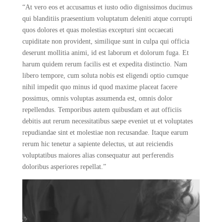
“At vero eos et accusamus et iusto odio dignissimos ducimus
qui blanditiis praesentium voluptatum deleniti atque corrupti
quos dolores et quas molestias excepturi sint occaecati
cupiditate non provident, similique sunt in culpa qui officia
deserunt mollitia animi, id est laborum et dolorum fuga. Et
harum quidem rerum facilis est et expedita distinctio. Nam
libero tempore, cum soluta nobis est eligendi optio cumque
nihil impedit quo minus id quod maxime placeat facere
possimus, omnis voluptas assumenda est, omnis dolor
repellendus. Temporibus autem quibusdam et aut officiis
debitis aut rerum necessitatibus saepe eveniet ut et voluptates
repudiandae sint et molestiae non recusandae. Itaque earum
rerum hic tenetur a sapiente delectus, ut aut reiciendis
voluptatibus maiores alias consequatur aut perferendis
doloribus asperiores repellat.”