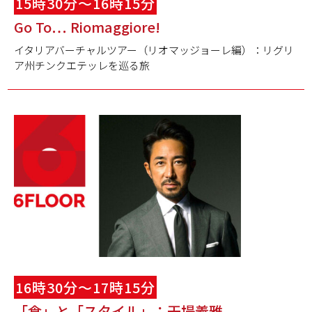
15時30分～16時15分
Go To… Riomaggiore!
イタリアバーチャルツアー（リオマッジョーレ編）：リグリ
ア州チンクエテッレを巡る旅
16時30分～17時15分
「食」と「スタイル」：干場義雅