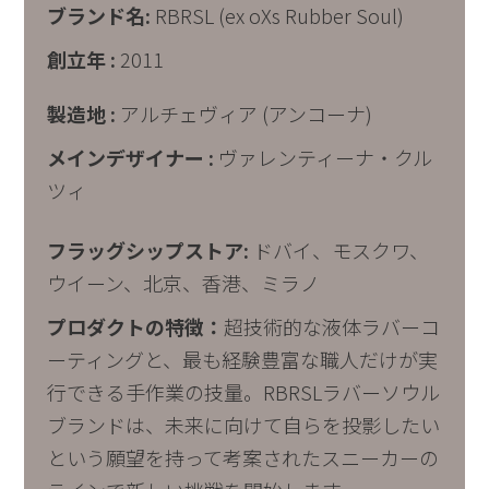
ブランド名:
RBRSL (ex oXs Rubber Soul)
創立年 :
2011
製造地 :
アルチェヴィア (アンコーナ)
メインデザイナー :
ヴァレンティーナ・クル
ツィ
フラッグシップストア:
ドバイ、モスクワ、
ウイーン、北京、香港、ミラノ
プロダクトの特徴：
超技術的な液体ラバーコ
ーティングと、最も経験豊富な職人だけが実
行できる手作業の技量。
RBRSL
ラバーソウル
ブランドは、未来に向けて自らを投影したい
という願望を持って考案されたスニーカーの