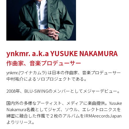
ynkmr. a.k.a YUSUKE NAKAMURA
作曲家、音楽プロデューサー
ynkmr.(
ワイナカムラ
)
は日本の作曲家、音楽プロデューサー
中村祐介によるソロプロジェクトである。
2008
年、
BLU-SWING
のメンバー
としてメジャーデビュー。
国内外の多様なアーティスト、メディアに楽曲提供。Yusuke
Nakamura
名義としてジャズ、ソウル、エレクトロニクスを
綿密に融合した作風で２枚のアルバムを
IRMArecordsJapan
よりリリース。