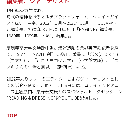
編集者、ジャーナリスト
1949年東京生まれ。
時代の精神を探るマルチプラットフォーム「ツァイトガイ
スト(ZG)」主宰。2012年１月〜2021年12月、「GQJAPAN」
元編集長。2000年８月~2011年６月「ENGINE」編集長。
1989年‐1999年「NAVI」編集長。
慶應義塾大学文学部中退。海運造船の業界英字紙記者を経
て、1984年「NAVI」創刊に参加。著書に「○×(まるくす)」
（二玄社）、「走れ！ヨコグルマ」（小学館文庫）、「ス
ズキさんの生活と意見」（新潮社）など。
2022年よりフリーのエディターおよびジャーナリストとし
ての活動を開始し、同年１月13日には、ユナイテッドアロ
ーズ上級顧問、栗野宏文氏とのスペシャルトークセッション
“READING & DRESSING”をYOUTUBE配信した。
TOP