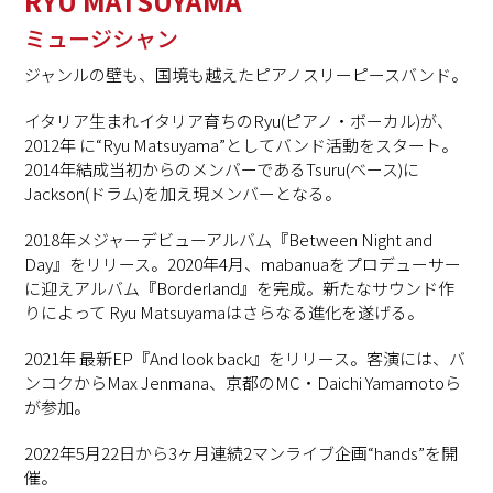
RYU MATSUYAMA
ミュージシャン
ジャンルの壁も、国境も越えたピアノスリーピースバンド。
イタリア生まれイタリア育ちのRyu(
ピアノ・ボーカル
)
が、
2012
年 に
“Ryu Matsuyama”
としてバンド活動をスタート。
2014
年結成当初からのメンバーである
Tsuru(
ベース
)
に
Jackson(
ドラム
)
を加え現メンバーとなる。
2018
年メジャーデビューアルバム『
Between Night and
Day
』をリリース。
2020
年
4
月、
mabanua
をプロデューサー
に迎えアルバム『
Borderland
』を完成。新たなサウンド作
りによって
Ryu Matsuyama
はさらなる進化を遂げる。
2021
年 最新
EP
『
And look back
』をリリース。客演には、バ
ンコクから
Max Jenmana
、京都の
MC
・
Daichi Yamamoto
ら
が参加。
2022
年
5
月
22
日から
3
ヶ月連続
2
マンライブ企画“
hands”
を開
催。