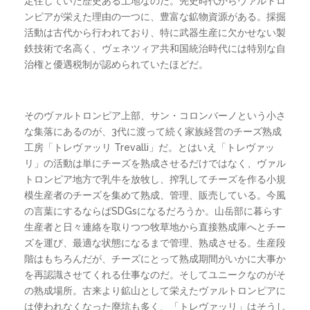
定住していた歴史ある土地なのだ。先史時代からヴァルトロ
ンピアが栄えた理由の一つに、豊富な鉱物資源がある。採掘
活動は古代から行われており、特に武器生産に欠かせない製
鉄技術で名高く、ヴェネツィア共和国統治時代には特別な自
治権と優遇税制が認められていたほどだ。
そのヴァルトロンピア上部、サン・コロンバーノという小さ
な集落にあるのが、3代に渡って続く家族経営のチーズ熟成
工房「トレヴァッリ Trevalli」だ。とはいえ「トレヴァッ
リ」の活動は単にチーズを熟成させるだけではなく、ヴァル
トロンピア地方で乳牛を放牧し、搾乳してチーズを作る小規
模生産者のチーズを集めて熟成、管理、販売している。今風
の言葉にするならばSDGsになるだろうか。山岳部に暮らす
生産者と日々連絡を取りつつ牧草地から直接熟成庫へとチー
ズを運び、最適な状態になるまで管理、熟成させる。生産段
階はもちろんだが、チーズにとって熟成期間がいかに大事か
を再認識させてくれる仕事なのだ。そしてユニークなのがそ
の熟成場所。古来より鉱山として栄えたヴァルトロンピアに
は使われなくなった廃坑も多く、「トレヴァッリ」はそうし