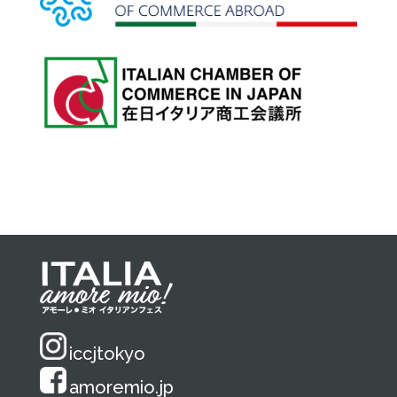
iccjtokyo
amoremio.jp