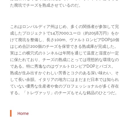
た廃坑でチーズを熟成させているのだ。
これはロンバルディア州はじめ、多くの関係者が参加して完
成したプロジェクトで14万7000ユーロ（約2058万円）をか
けて廃坑を整備し、長さ100m、ヴァルトロンピアDOP50個
はじめ合計200個のチーズを保管できる熟成庫が完成した。
実はこの横穴式のトンネルは年間を通じて温度と湿度が一定
に保たれており、チーズの熟成にとっては理想的な環境なの
である。特に秀逸なのはヴァルトロンピアDOPとバゴス。
熟成が生み出すかぐわしい芳香とコクのある深い味わい、そ
して長い余韻。イタリアの地方にはまだまだ日本では知られ
ていない優秀な生産者や食のプロフェッショナルが多く存在
する。「トレヴァッリ」のチーズもそんな銘品のひとつだ。
Home