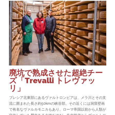
廃坑で熟成させた超絶チー
ズ「Trevalli トレヴァッ
リ」
ブレシア北東部にあるヴァルトロンピアは、メラ川とその支
流に囲まれた長さ約50kmの峡谷部。その近くには洞窟壁画
で有名なヴァルカモニカもあり、ローマ帝国以前から人類が