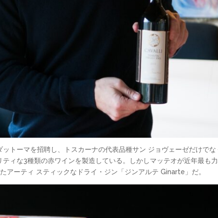
ダットーマを招聘し、トスカーナの代表品種サン ジョヴェーゼだけでな
リティな3種類の赤ワインを製造している。しかしマッテオが近年最も
たアーティ スティックなドライ・ジン「ジンアルテ Ginarte」だ。