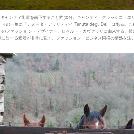
るキャンティ街道を南下すること約30分。キャンティ・クラッシコ・エ
の一角に「テヌータ・デッリ・デイ Tenuta degli Dei」はある
のファッショ ン・デザイナー、ロベルト・カヴァッリに由来する。彼は
字ゆえか馬に対する愛着が非常に強く、ファッション・ビジネス同様の情熱を