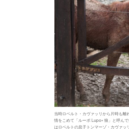
当時ロベルト・カヴァッリから片時も離
情をこめて「ルーポ Lupo= 狼」と
はロベルトの息子トンマーゾ・カヴァッリ 