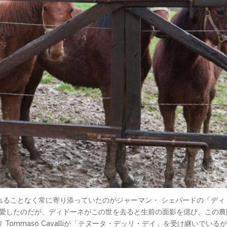
れることなく常に寄り添っていたのがジャーマン・ シェパードの「ディ
呼んで愛したのだが、ディドーネがこの世を去ると生前の面影を偲び、この
Tommaso Cavalliが「テヌータ・デッリ・デイ」を受け継いでい