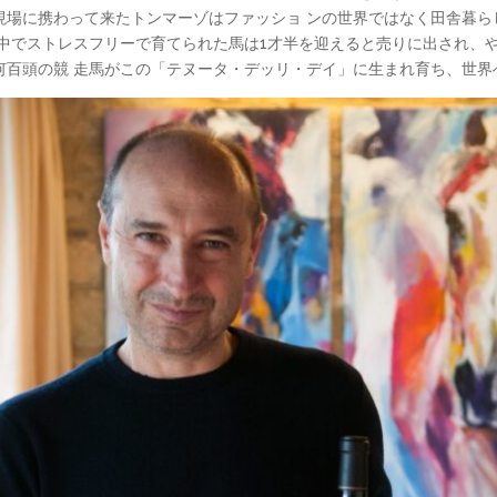
現場に携わって来たトンマーゾはファッショ ンの世界ではなく田舎暮ら
の中でストレスフリーで育てられた馬は1才半を迎えると売りに出され、
何百頭の競 走馬がこの「テヌータ・デッリ・デイ」に生まれ育ち、世界