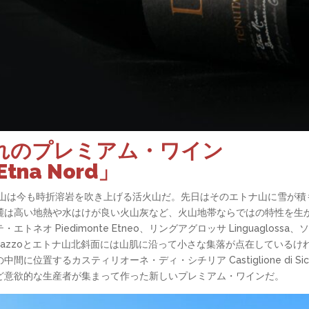
れのプレミアム・ワイン
na Nord」
ナ山は今も時折溶岩を吹き上げる活火山だ。先日はそのエトナ山に雪が
麓は高い地熱や水はけが良い火山灰など、火山地帯ならではの特性を生
オ Piedimonte Etneo、リングアグロッサ Linguaglossa、ソ
ツォ Randazzoとエトナ山北斜面には山肌に沿って小さな集落が点在して
位置するカスティリオーネ・ディ・シチリア Castiglione di Si
ど意欲的な生産者が集まって作った新しいプレミアム・ワインだ。