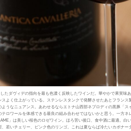
DAM」はそうしたダヴィデの指向を最も色濃く反映したワインだ。華やかで果
ンスよく仕上がっている。ステンレスタンクで発酵させたあとフランス製
のようなニュアンス。あわせるならエトナ山西部ネブロディの黒豚「ス
のテロワールを体感できる最良の組み合わせではないかと思う。一方ネ
「ダーメ DAME」は美しい桜色のロゼワイン。ほろ苦い後口、食中酒に最適
梨、若いチェリー、ピンク色のリンゴ。これは夏ならば冷たいカポナー