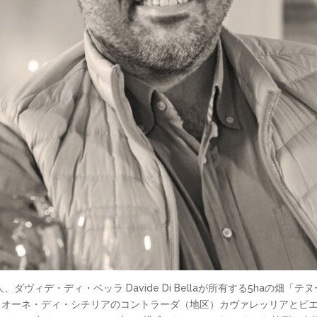
ヴィデ・ディ・ベッラ Davide Di Bellaが所有する5haの畑
ia」はカスティリオーネ・ディ・シチリアのコントラーダ（地区）カヴァレッリア