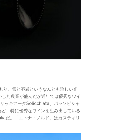
積もり、雪と溶岩というなんとも珍しい光
かした農業が盛んだが近年では優秀なワイ
リッキアータSolicchiata、パッソピシャ
いるけれど、特に優秀なワインを生み出している
ciliaだ。「エトナ・ノルド」はカスティリ