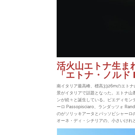
活火山エトナ生ま
「エトナ・ノルド Et
南イタリア最高峰、標高3326mのエト
景がイタリアで話題となった。エトナ山
ンが続々と誕生している。ピエディモンテ・エトネ
ーロ Passopisciaro、ランダッ
のがソリッキアータとパッソピシャーロの中間に
オーネ・ディ・シチリアの、小さいけれ