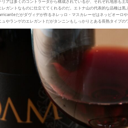
チリアは多くのコントラーダから構成されているが、それぞれ地形も土
レガントなものに仕立ててくれるのだ。エトナ山の代表的な品種は黒ぶどう
 Carricanteだがダヴィデが作るネレッロ・マスカレーゼはネッビオ
ニュやランゲのエレガントだがタンニンもしっかりとある長熟タイプの