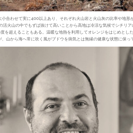
大小合わせて実に400以上あり、それぞれ火山岩と火山灰の比率や地形
アの活火山の中でもずば抜けて高いことから高地は冷涼な気候でシチリ
30度を超えることもある。温暖な地熱を利用してオレンジをはじめとし
が、山から海へ常に吹く風がブドウを病気とは無縁の健康な状態に保っ