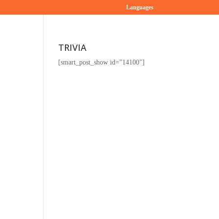
Languages
TRIVIA
[smart_post_show id=”14100″]