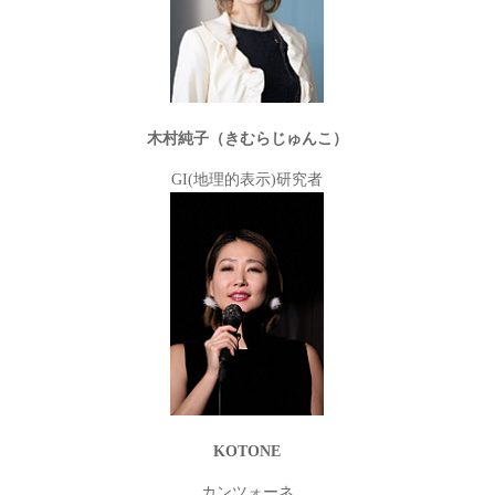
木村純子（きむらじゅんこ）
GI(地理的表示)研究者
KOTONE
カンツォーネ